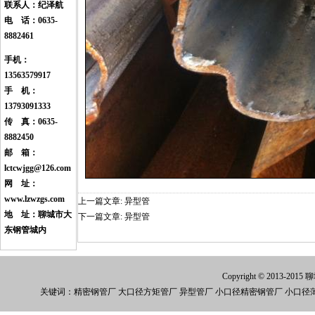
联系人：纪泽航
电 话：0635-
8882461
手机：
13563579917
手 机：
13793091333
传 真：0635-
8882450
邮 箱：
lctcwjgg@126.com
网 址：
www.lzwzgs.com
上一篇文章:
异型管
地 址：聊城市大
下一篇文章:
异型管
东钢管城内
Copyright © 2013-2015
关键词：精密钢管厂 大口径方矩管厂 异型管厂 小口径精密钢管厂 小口径