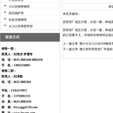
方管异型管
小口径精密钢管
来
高压锅炉管
本页关键词：
合金无缝钢管
异型管厂成交方面，出货一般，终端
大小口径薄壁焊管
异型管厂成交方面，出货一般，终端
的订货量不大，市场库存将维持在低
联系方式
上一篇文章:
预计今日小口径45#钢
销售一部：
下一篇文章:
预计郑州异型管厂市场价
联系人：纪培贞 李雪玲
电 话：0635-8882449 8882450
手 机：13963550903
销售二部：
联系人：纪泽航
电 话：0635-8882461
手机：13563579917
手 机：13793091333
传 真：0635-8882450
邮 箱：lctcwjgg@126.com
网 址：www.lzwzgs.com